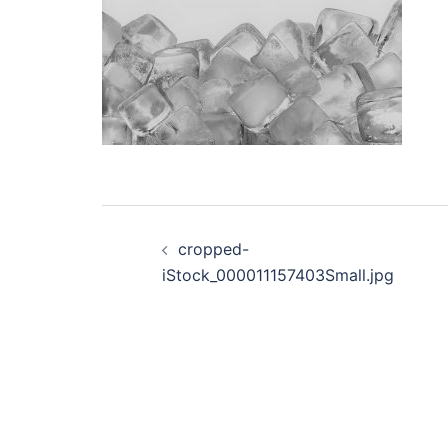
Post
cropped-
navigation
iStock_000011157403Small.jpg