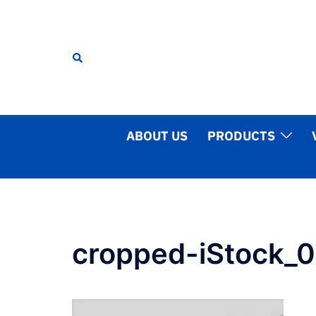
Skip
to
content
Search
ABOUT US
PRODUCTS
cropped-iStock_